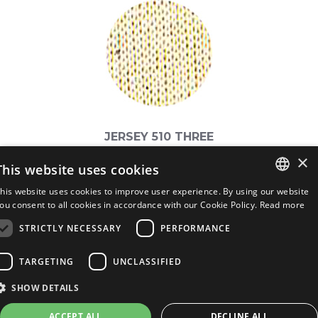
JERSEY 510 THREE
×
Peso: 510 gr cada ML
This website uses cookies
Es un tejido de tres cuerpos. De
his website uses cookies to improve user experience. By using our website
excepcional resistencia y de consistente
ITALIAN
ou consent to all cookies in accordance with our Cookie Policy.
Read more
grosor, es ideal para los trabajos donde
STRICTLY NECESSARY
PERFORMANCE
ENGLISH
se pide un elevado espesor de forro y
de apoyo.
SPANISH
TARGETING
UNCLASSIFIED
SHOW DETAILS
ACCEPT ALL
DECLINE ALL