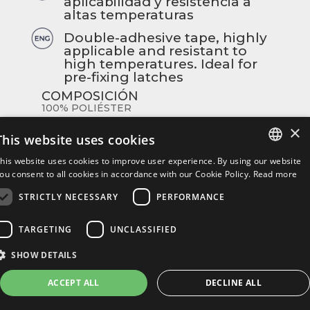
aplicabilidad y resistencia a
altas temperaturas
Double-adhesive tape, highly
applicable and resistant to
high temperatures. Ideal for
pre-fixing latches
COMPOSICIÓN
100% POLIÉSTER
GROSOR
×
This website uses cookies
0,18 mm
ALARGAMIENTO A LA ROTURA
his website uses cookies to improve user experience. By using our website
65.1 N/Kg
ITALIAN
ou consent to all cookies in accordance with our Cookie Policy.
Read more
RECUBRIMIENTO
STRICTLY NECESSARY
PERFORMANCE
ENGLISH
ACRÍLICO
SPANISH
TARGETING
UNCLASSIFIED
SHOW DETAILS
ACCEPT ALL
DECLINE ALL