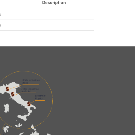
Description
s
s