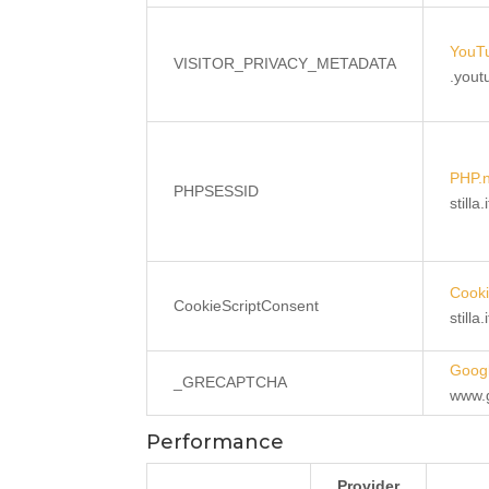
YouT
VISITOR_PRIVACY_METADATA
.you
PHP.
PHPSESSID
stilla.i
Cooki
CookieScriptConsent
stilla.i
Goog
_GRECAPTCHA
www.
Performance
Provider