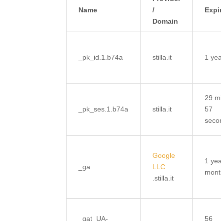
Name
/
Expi
Domain
_pk_id.1.b74a
stilla.it
1 ye
29 m
_pk_ses.1.b74a
stilla.it
57
seco
Google
1 yea
_ga
LLC
mont
.stilla.it
_gat_UA-
56