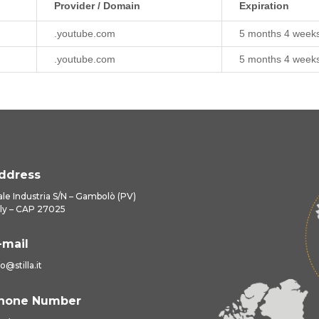
Provider / Domain
Expiration
.youtube.com
5 months 4 week
.youtube.com
5 months 4 week
ddress
ale Industria S/N – Gambolò (PV)
aly – CAP 27025
-mail
fo@stilla.it
hone Number