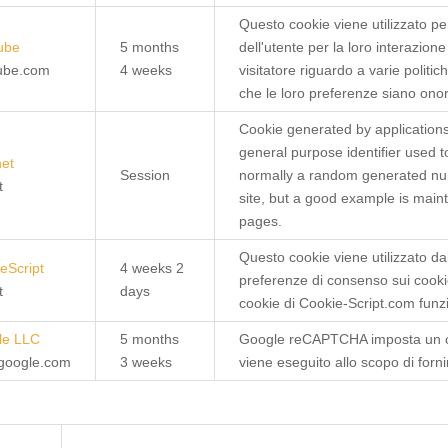
Questo cookie viene utilizzato p
ube
5 months
dell'utente per la loro interazione
tube.com
4 weeks
visitatore riguardo a varie politi
che le loro preferenze siano onor
Cookie generated by application
general purpose identifier used to
net
Session
normally a random generated numb
t
site, but a good example is main
pages.
Questo cookie viene utilizzato da
eScript
4 weeks 2
preferenze di consenso sui cookie
t
days
cookie di Cookie-Script.com funz
le LLC
5 months
Google reCAPTCHA imposta un 
google.com
3 weeks
viene eseguito allo scopo di fornir