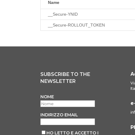
Name
__Secure-YNID
__Secure-ROLLOUT_TOKEN
A
SUBSCRIBE TO THE
NEWSLETTER
Vi
It
NOME
e
in
INDIRIZZO EMAIL
P
HO LETTO E ACCETTO I