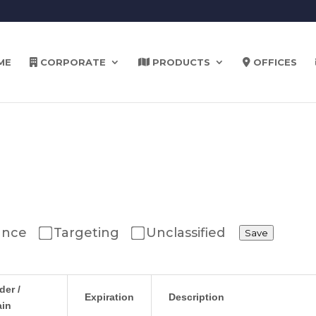
ME
CORPORATE
PRODUCTS
OFFICES
ance
Targeting
Unclassified
Save
der /
Expiration
Description
in