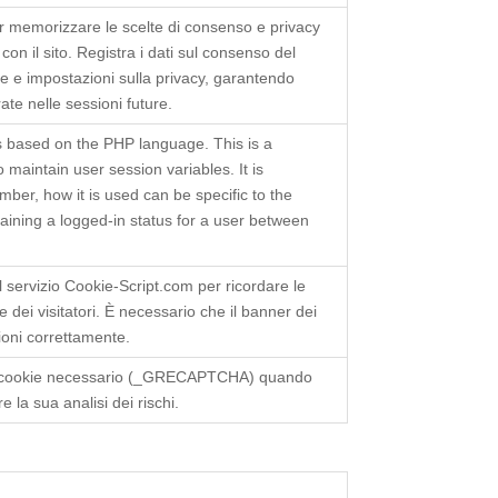
er memorizzare le scelte di consenso e privacy
 con il sito. Registra i dati sul consenso del
che e impostazioni sulla privacy, garantendo
ate nelle sessioni future.
s based on the PHP language. This is a
 maintain user session variables. It is
er, how it is used can be specific to the
taining a logged-in status for a user between
l servizio Cookie-Script.com per ricordare le
 dei visitatori. È necessario che il banner dei
ioni correttamente.
cookie necessario (_GRECAPTCHA) quando
e la sua analisi dei rischi.