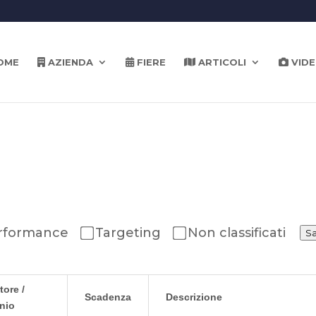
OME
AZIENDA
FIERE
ARTICOLI
VID
rformance
Targeting
Non classificati
Sa
tore /
Scadenza
Descrizione
nio