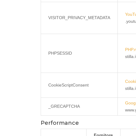
YouT
VISITOR_PRIVACY_METADATA
.you
PHP.
PHPSESSID
stilla.i
Cooki
CookieScriptConsent
stilla.i
Goog
_GRECAPTCHA
www.
Performance
Fornitore