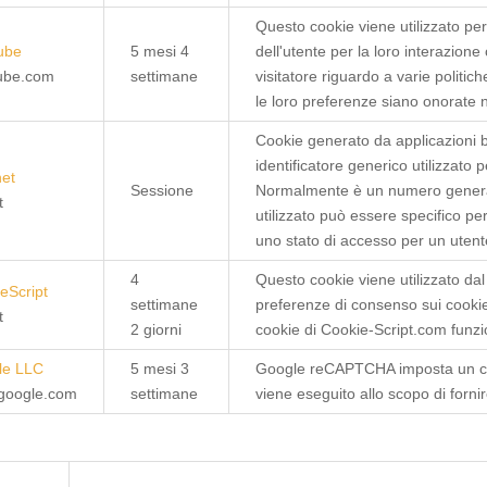
Questo cookie viene utilizzato pe
ube
5 mesi 4
dell'utente per la loro interazione 
tube.com
settimane
visitatore riguardo a varie politi
le loro preferenze siano onorate n
Cookie generato da applicazioni b
identificatore generico utilizzato 
net
Sessione
Normalmente è un numero generat
t
utilizzato può essere specifico p
uno stato di accesso per un utente
4
Questo cookie viene utilizzato dal
eScript
settimane
preferenze di consenso sui cookie 
t
2 giorni
cookie di Cookie-Script.com funzi
le LLC
5 mesi 3
Google reCAPTCHA imposta un 
google.com
settimane
viene eseguito allo scopo di fornire