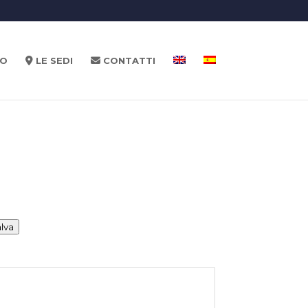
EO
LE SEDI
CONTATTI
lva