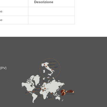
Descrizione
ne
ne
 (PV)