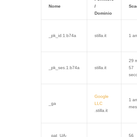
Nome
/
Sca
Dominio
_pk_id.1.b74a
stilla.it
1 a
29 m
_pk_ses.1.b74a
stilla.it
57
sec
Google
1 a
_ga
LLC
mes
.stilla.it
_gat_UA-
56